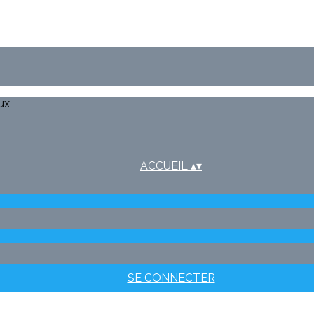
ux
ACCUEIL
▴
▾
SE CONNECTER