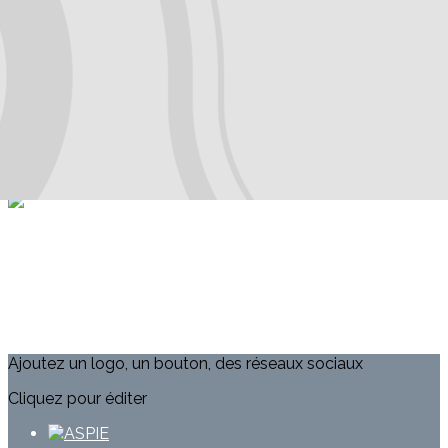
Exporter les lignes sélectionnées
Exporter toutes les colonnes
Exporter uniquement les colonnes affichées
Menu
?>
Images de la page d'accueil
Cliquez pour éditer
Ajoutez un logo, un bouton, des réseaux sociaux
Cliquez pour éditer